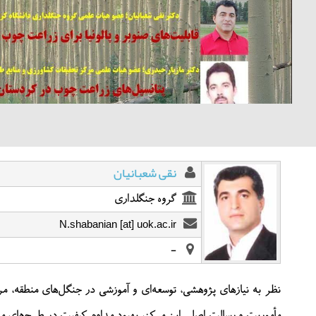
نقی شعبانیان
گروه جنگلداری
N.shabanian [at] uok.ac.ir
-
مأموریت و رسالت اصلی این مرکز، بهبود مداوم کیفیت در طرح‌های مد