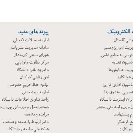
الکترونیک
پیوندهای مفید
وزشی گلستان
اداره تحصیلات تکمیلی
یریت امور پژوهشی
سامانه مدیریت نشریات
ترسی به منابع علمی
شورای صنفی کارمندان
ماسیون تغذیه
مرکز نظارت و ارزیابی
یریت همایش‌ها
دفترچه تلفن دانشگاه
 خوابگاه‌ها
امور رفاهی کارکنان
ماسیون اداری فرزین
بیانیه حفظ حریم خصوصی
نشجویی صندوق رفاه
اداره تربیت بدنی
بران اینترنت دانشگاه
واحد فناوری اطلاعات دانشگاه
ژ و رزرو اینترنتی استخر
دستورالعمل بروزرسانی پورتال د
م پیشنهادها
مزایده و مناقصه
مع فرهنگی
دفتر ارتباط با جامعه و صنعت
ور کارت
شبکه ملی جامعه و دانشگاه