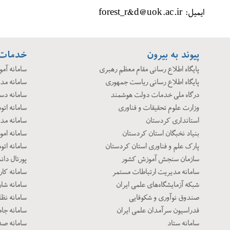
ایمیل: forest_r&d@uok.ac.ir
پیوند به بیرون
خدمات 
پایگاه اطلاع رسانی مقام معظم رهبری
سامانه آم
پایگاه اطلاع رسانی ریاست جمهوری
سامانه مد
درگاه ملی خدمات دولت هوشمند
سامانه دس
وزارت علوم تحقیقات و فناوری
سامانه اتو
استانداری کردستان
سامانه مد
بنیاد نخبگان استان کردستان
سامانه امور
پارک علم و فناوری استان کردستان
سامانه اتو
سازمان سنجش آموزش کشور
پورتال دا
سامانه مدیریت ارتباطات مستمر
سامانه کار
شبکه آزمایشگاه‌های علمی ایران
سامانه شار
صندوق نوآوری و شکوفایی
سامانه نظا
فدراسیون سرآمدان علمی ایران
سامانه جا
سامانه ستاد
سامانه صد