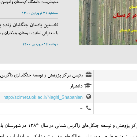
محیط‌زیست دانشگاه کردستان و انجمن جا
سه‌شنبه ۳۱ فروردین ۱۴۰۰
نخستین یادمان جنگلبان زنده 
با سخنرانی اساتید، دوستان، همکاران و 
دوشنبه ۱۶ فروردین ۱۴۰۰
واکاری و غنی ­سازی جنگلکاری
یاد دکتر هدایت غضنفری استاد گروه ج
رئیس مرکز پژوهش و توسعه جنگلداری زاگرس 
غنی­ سازی جنگلکاریهای محوطه دانشکده 
دانشیار
دوشنبه ۲۵ اسفند ۱۳۹۹
http://scimet.uok.ac.ir/Naghi_Shabanian
مراسم درختکاری
-
گزارش تصویری مراسم درختکاری دانشگا
یکشنبه ۱۷ اسفند ۱۳۹۹
نظر به نیازهای پژوهشی، توسعه‌ای و آموزشی در جنگل‌های منطقه، مرکز پژوهش 
مراسم درختکاری
یریت منابع طبیعی و دستیابی به الگوهای مدیریت مشارکتی و پایدار این منا