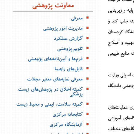
معاونت پژوهشی
مالی و مرکز پژوهش اصلاح و توسعه گیاهان دارویی برگزار می کند.
یه و زیربنایی
بیشتر »
معرفی
فته جلب کند و
مدیریت امور پژوهشی
نشگاه کردستان
دکتر هدایت غضنفری در ساماندهی جنگلداری سنتی/محلی در جنگل های زاگرس شمالی
گزارش عملکرد
بهبود و اصلاح
بیشتر »
تقویم پژوهشی
ه منابع طبیعی
می فعال محیط زیستی در دانشگاه کردستان برگزار شد
فرم‌ها و آیین‌نامه‌های پژوهشی
ل محیط زیستی با حضور رئیس دانشگاه کردستان، شهردار سنندج و شماری از دوستداران
فایل‌های راهنما
برگزار شد.
فقت اصولی وزارت
معرفی نمایه‌های معتبر مجلات
بیشتر »
ر معاونت پژوهشی دانشگاه
کمیته اخلاق در پژوهش‌های زیست
حمید ملک‌الکلامی فعال محیط زیستی
پزشکی
ل محیط زیستی با حضور رئیس دانشگاه کردستان، شهردار سنندج و شماری از دوستداران
کمیته سلامت، ایمنی و محیط زیست
ری عملیات‌های
برگزار شد.
کتابخانه مرکزی
ه‌های آموزشی
بیشتر »
آزمایشگاه مرکزی
گاه‌های مختلف