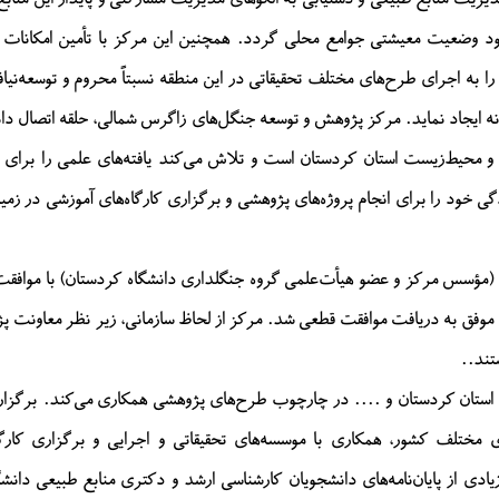
مرکز پژوهش و توسعه جنگلداری زاگرس ش
ود وضعیت معیشتی جوامع محلی گردد. همچنین این مرکز با تأمین امکانات پا
پنجشنبه ۱۴ اسفند ۱۳۹۹
 را به اجرای طرح‌های مختلف تحقیقاتی در این منطقه نسبتاً محروم و توسعه‌نیا
وبینار علمی
انه ایجاد نماید. مرکز پژوهش و توسعه جنگل‌های زاگرس شمالی، حلقه اتصال دا
مرور اندیشه ها و تلاش های زنده یاد 
و محیط‌زیست استان کردستان است و تلاش می‌کند یافته‌های علمی را برای 
یکشنبه ۱۰ اسفند ۱۳۹۹
گی خود را برای انجام پروژه‌های پژوهشی و برگزاری کارگاه‌های آموزشی در زمین
آیین تجلیل از حمید ملک‌الکلا
آیین تجلیل از حمید ملک‌الکلامی، فعا
طبیعت در تالار مولوی دانشگاه کردستان 
هدایت غضنفری (مؤسس مرکز و عضو هیأت‌علمی گروه جنگلداری دانشگاه کردستان) با موا
پنجشنبه ۲۵ دی ۱۳۹۹
علوم، تحقیقات و فناوری فعالیت خود را شروع کرد و در تابستان ۱۳۹۲ موفق به دریافت موافقت قطعی شد. مرکز از لحاظ سازمانی، زیر نظ
گزارش تصویری آیین تجلیل از 
تند..
آیین تجلیل از حمید ملک‌الکلامی، فعا
عی استان کردستان و .... در چارچوب طرح‌های پژوهشی همکاری می‌کند. برگزا
طبیعت در تالار مولوی دانشگاه کردستان 
 مختلف کشور، همکاری با موسسه‌های تحقیقاتی و اجرایی و برگزاری کارگا
پنجشنبه ۲۵ دی ۱۳۹۹
ادی از پایان‌نامه‌های دانشجویان کارشناسی ارشد و دکتری منابع طبیعی دانش
محیط زیست و محیط بانان